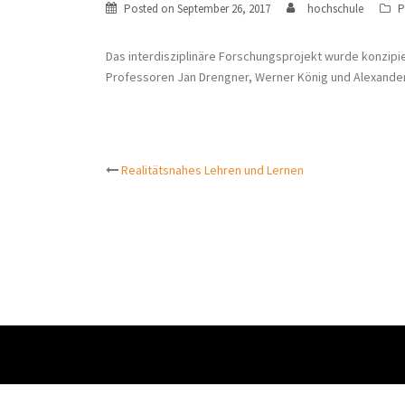
Posted on
September 26, 2017
hochschule
P
Das interdisziplinäre Forschungsprojekt wurde konzipi
Professoren Jan Drengner, Werner König und Alexander 
Post
Realitätsnahes Lehren und Lernen
navigation