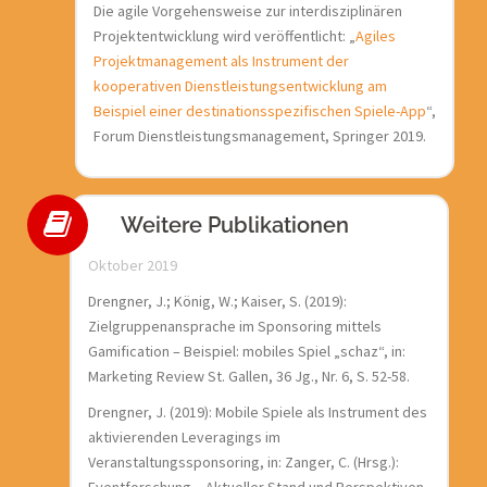
Die agile Vorgehensweise zur interdisziplinären
Projektentwicklung wird veröffentlicht: „
Agiles
Projektmanagement als Instrument der
kooperativen Dienstleistungsentwicklung am
Beispiel einer destinationsspezifischen Spiele-App
“,
Forum Dienstleistungsmanagement, Springer 2019.
Weitere Publikationen
Oktober 2019
Drengner, J.; König, W.; Kaiser, S. (2019):
Zielgruppenansprache im Sponsoring mittels
Gamification – Beispiel: mobiles Spiel „schaz“, in:
Marketing Review St. Gallen, 36 Jg., Nr. 6, S. 52-58.
Drengner, J. (2019): Mobile Spiele als Instrument des
aktivierenden Leveragings im
Veranstaltungssponsoring, in: Zanger, C. (Hrsg.):