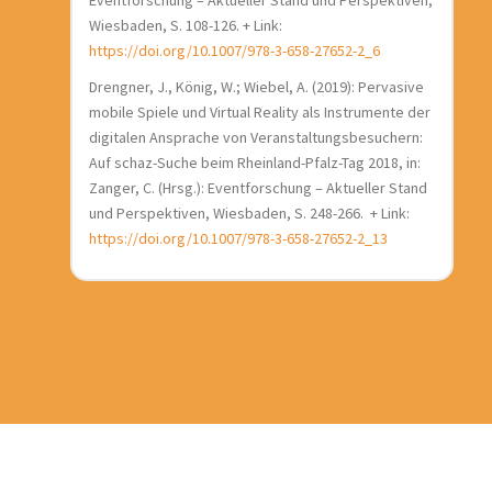
Eventforschung – Aktueller Stand und Perspektiven,
Wiesbaden, S. 108-126. + Link:
https://doi.org/10.1007/978-3-658-27652-2_6
Drengner, J., König, W.; Wiebel, A. (2019): Pervasive
mobile Spiele und Virtual Reality als Instrumente der
digitalen Ansprache von Veranstaltungsbesuchern:
Auf schaz-Suche beim Rheinland-Pfalz-Tag 2018, in:
Zanger, C. (Hrsg.): Eventforschung – Aktueller Stand
und Perspektiven, Wiesbaden, S. 248-266. + Link:
https://doi.org/10.1007/978-3-658-27652-2_13