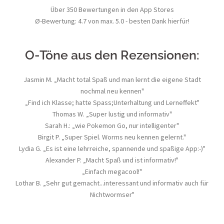
Über 350 Bewertungen in den App Stores
Ø-Bewertung: 4.7 von max. 5.0 - besten Dank hierfür!
O-Töne aus den Rezensionen:
Jasmin M. „Macht total Spaß und man lernt die eigene Stadt
nochmal neu kennen"
„Find ich Klasse; hatte Spass;Unterhaltung und Lerneffekt"
Thomas W. „Super lustig und informativ"
Sarah H.: „wie Pokemon Go, nur intelligenter"
Birgit P. „Super Spiel. Worms neu kennen gelernt."
Lydia G. „Es ist eine lehrreiche, spannende und spaßige App:-)"
Alexander P. „Macht Spaß und ist informativ!"
„Einfach megacool!"
Lothar B. „Sehr gut gemacht...interessant und informativ auch für
Nichtwormser"